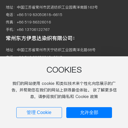
地址：中国江苏省常州市武进纺织工业园青洋南路163号
电话：
+86 519 83050818
-
6615
传真：+86 519 86326016
手机：
+86 13706122767
常州东方伊思达染织有限公司：
地址：中国江苏省常州市天宁纺织工业园青洋北路68号
电话：
+86 519 83050818
-
6615
传真：+86 519 85509199
COOKIES
手机：
+86 13706122767
我们的网站使用 cookie 和类似技术来个性化向您展示的广
Copyright © 2025 江苏伊思达纺织有限公司：
告，并帮助您在我们的网站上获得最佳体验。 欲了解更多信
苏ICP备05014778号-1
息，请参阅我们的隐私和 Cookie 政策
网站建设：
中企动力
|
常州
|
标签
管理 Cookie
允许全部